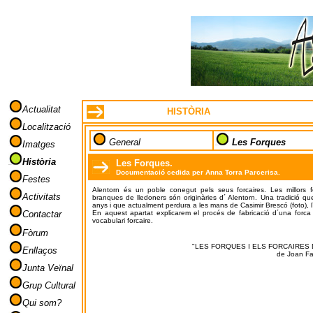
Actualitat
HISTÒRIA
Localització
General
Les Forques
Imatges
Història
Les Forques.
Documentació cedida per Anna Torra Parcerisa.
Festes
Alentorn és un poble conegut pels seus forcaires. Les millors 
Activitats
branques de lledoners són originàries d´ Alentorn. Una tradició q
anys i que actualment perdura a les mans de Casimir Brescó (foto), l´ú
Contactar
En aquest apartat explicarem el procés de fabricació d´una forca
vocabulari forcaire.
Fòrum
"LES FORQUES I ELS FORCAIRES 
Enllaços
de Joan Far
Junta Veïnal
Grup Cultural
Qui som?