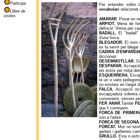
Participa
Per entendre millor 
vocabulari
relacionat 
Llibre de
visites
AMARAR
. Posar en re
ARPIOT.
Mena de forc
definció "d'eina per cav
BADALL.
El "badall" 
d'una forca.
BLEGADOR.
El nom d'
es fa servir per blegar
CADIRA D'ENFARDA
diccionari.
DESEMMOTLLAR.
Si
DESPARAR.
Accepció 
els estris per mitjà de
ESQUERRERA.
Excepc
té un o varis pollegons
no existeix en l'argot d
FALCA.
Accepció no c
escapçadura sobrera d
convenient, serveix pe
FER ANAR.
També
FE
que li correspon.
FORCA DE PRIMER
són a l'arbre.
FORCA DE SEGONA.
FORCAT.
Mot no esmen
garbes i garberesi carr
GRULLO.
Eina o estri