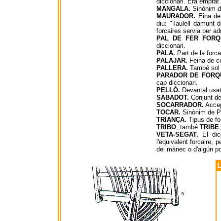
diccionari. Era emprat 
MANGALA.
Sinònim de
MAURADOR.
Eina de 
diu: "Taulell damunt 
forcaires servia per ad
PAL DE FER FORQ
diccionari.
PALA.
Part de la forca
PALAJAR.
Feina de co
PALLERA.
També sol di
PARADOR DE FORQ
cap diccionari.
PELLÓ.
Devantal usat 
SABADOT.
Conjunt de 
SOCARRADOR.
Accep
TOCAR.
Sinònim de P
TRIANÇA.
Tipus de fo
TRIBO
, també
TRIBE
VETA-SEGAT.
El dicc
l'equivalent forcaire,
del mànec o d'algún po
L