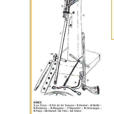
EINES
1.
La Forca
- 2.
Pal de fer forques
- 3.
Destral
- 4.
Motlle
-
5.
Bordassa
- 6.
Blegador
- 7.
Maurador
- 8.
Veta-segat
-
9.
Falçó
- 10.
Martell
- 11.
Tribo
- 12.
Tallant